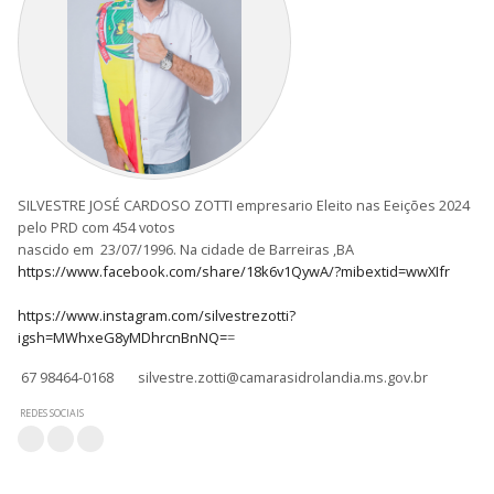
SILVESTRE JOSÉ CARDOSO ZOTTI empresario Eleito nas Eeições 2024
pelo PRD com 454 votos
nascido em 23/07/1996. Na cidade de Barreiras ,BA
https://www.facebook.com/share/18k6v1QywA/?mibextid=wwXIfr
https://www.instagram.com/silvestrezotti?
igsh=MWhxeG8yMDhrcnBnNQ=
=
67 98464-0168
silvestre.zotti@camarasidrolandia.ms.gov.br
REDES SOCIAIS