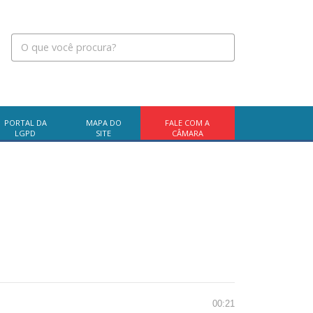
PORTAL DA
MAPA DO
FALE COM A
LGPD
SITE
CÂMARA
00:21