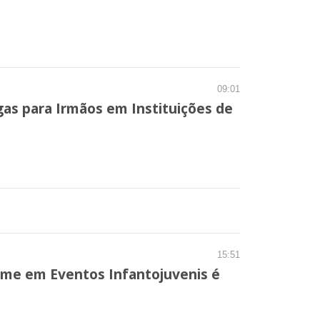
09:01
gas para Irmãos em Instituições de
15:51
rime em Eventos Infantojuvenis é