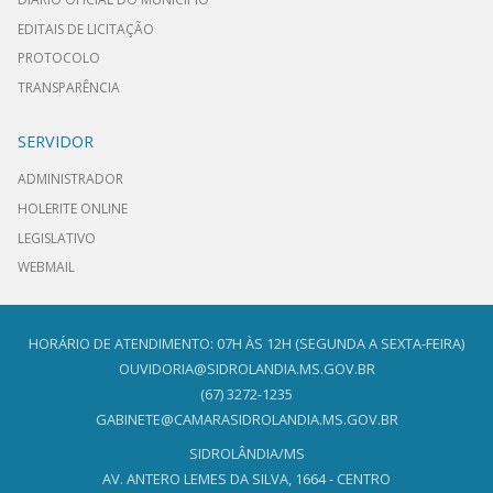
EDITAIS DE LICITAÇÃO
PROTOCOLO
TRANSPARÊNCIA
SERVIDOR
ADMINISTRADOR
HOLERITE ONLINE
LEGISLATIVO
WEBMAIL
HORÁRIO DE ATENDIMENTO: 07H ÀS 12H (SEGUNDA A SEXTA-FEIRA)
OUVIDORIA@SIDROLANDIA.MS.GOV.BR
(67) 3272-1235
GABINETE@CAMARASIDROLANDIA.MS.GOV.BR
SIDROLÂNDIA/MS
AV. ANTERO LEMES DA SILVA, 1664 - CENTRO