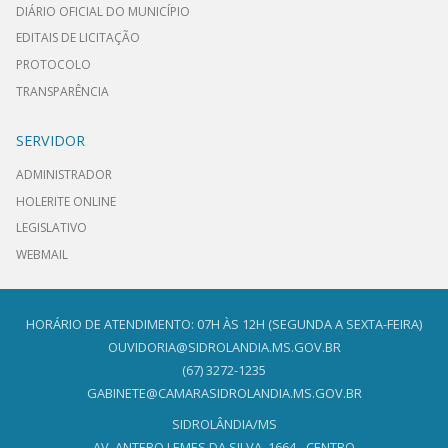
DIÁRIO OFICIAL DO MUNICÍPIO
EDITAIS DE LICITAÇÃO
PROTOCOLO
TRANSPARÊNCIA
SERVIDOR
ADMINISTRADOR
HOLERITE ONLINE
LEGISLATIVO
WEBMAIL
HORÁRIO DE ATENDIMENTO: 07H ÀS 12H (SEGUNDA A SEXTA-FEIRA)
OUVIDORIA@SIDROLANDIA.MS.GOV.BR
(67) 3272-1235
GABINETE@CAMARASIDROLANDIA.MS.GOV.BR
SIDROLÂNDIA/MS
AV. ANTERO LEMES DA SILVA, 1664 - CENTRO