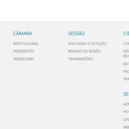
CÂMARA
SESSÃO
C
INSTITUCIONAL
DISCUSSÃO E VOTAÇÃO
CO
PRESIDENTES
RESUMO DA SESSÃO
DIÁ
MU
VEREADORES
TRANSMISSÕES
EDI
PR
TR
SE
AD
HO
LEG
WE