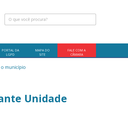
PORTAL DA
MAPA DO
FALE COM A
LGPD
SITE
CÂMARA
 o município
rante Unidade