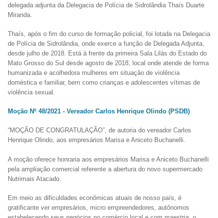
delegada adjunta da Delegacia de Polícia de Sidrolândia Thaís Duarte
Miranda.
Thaís, após o fim do curso de formação policial, foi lotada na Delegacia
de Polícia de Sidrolândia, onde exerce a função de Delegada Adjunta,
desde julho de 2018. Está à frente da primeira Sala Lilás do Estado do
Mato Grosso do Sul desde agosto de 2018, local onde atende de forma
humanizada e acolhedora mulheres em situação de violência
doméstica e familiar, bem como crianças e adolescentes vítimas de
violência sexual.
Moção Nº 48/2021 - Vereador Carlos Henrique Olindo (PSDB)
“MOÇÃO DE CONGRATULAÇÃO”, de autoria do vereador Carlos
Henrique Olindo, aos empresários Marisa e Aniceto Buchanelli.
A moção oferece honraria aos empresários Marisa e Aniceto Buchanelli
pela ampliação comercial referente a abertura do novo supermercado
Nutrimais Atacado.
Em meio as dificuldades econômicas atuais de nosso país, é
gratificante ver empresários, micro empreendedores, autônomos
estabelecendo seus negócios no comércio local e com maestria, o